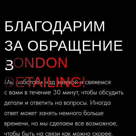
БЛАГОДАРИМ
ЗА ОБРАЩЕНИЕ
LONDON
В
DETAILING!
Мы работаем над заявкой и свяжемся
с вами в течение 30 минут, чтобы обсудить
детали и ответить на вопросы. Иногда
ответ может занять немного больше
времени, но мы сделаем все возможное,
чтобы быть на связи как можно скорее.
Спасибо, что выбрали нас!
Как скоро вы планируете воспользоваться
услугой?