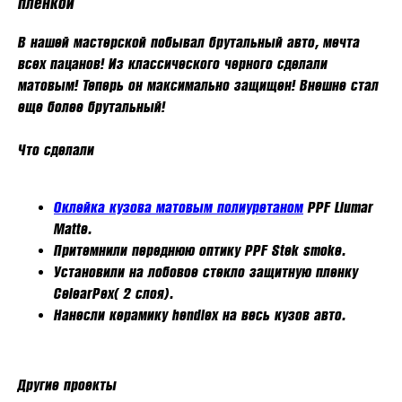
пленкой
В нашей мастерской побывал брутальный авто, мечта
всех пацанов! Из классического черного сделали
матовым! Теперь он максимально защищен! Внешне стал
еще более брутальный!
Что сделали
Оклейка кузова матовым полиуретаном
PPF Llumar
Matte.
Притемнили переднюю оптику PPF Stek smoke.
Установили на лобовое стекло защитную пленку
CelearPex( 2 слоя).
Нанесли керамику hendlex на весь кузов авто.
Другие проекты